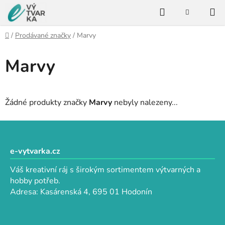
Přejít
Hledat
na
NÁKUPNÍ
KOŠÍK
obsah
Domů
/
Prodávané značky
/
Marvy
Marvy
Žádné produkty značky
Marvy
nebyly nalezeny...
Z
á
p
e-vytvarka.cz
a
Váš kreativní ráj s širokým sortimentem výtvarných a
t
hobby potřeb.
í
Adresa: Kasárenská 4, 695 01 Hodonín