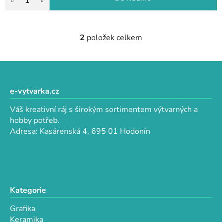
2
položek celkem
O
v
l
Z
á
á
d
p
e-vytvarka.cz
a
a
c
Váš kreativní ráj s širokým sortimentem výtvarných a
t
í
hobby potřeb.
p
í
Adresa: Kasárenská 4, 695 01 Hodonín
r
v
k
y
v
Kategorie
ý
p
Grafika
i
Keramika