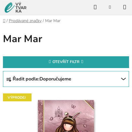
Přejít
Hledat
na
NÁKUPNÍ
KOŠÍK
obsah
Domů
/
Prodávané značky
/
Mar Mar
Mar Mar
OTEVŘÍT FILTR
Ř
Řadit podle:
Doporučujeme
a
z
V
e
VÝPRODEJ
ý
n
p
í
i
p
s
r