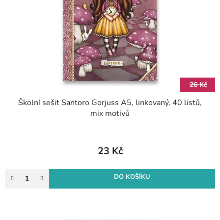
p
o
r
d
o
u
d
k
u
t
k
ů
t
26 Kč
ů
Školní sešit Santoro Gorjuss A5, linkovaný, 40 listů,
mix motivů
23 Kč
DO KOŠÍKU