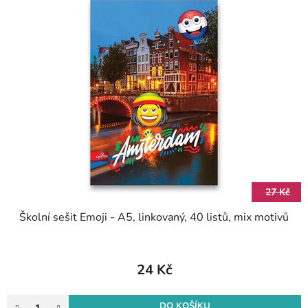
27 Kč
Školní sešit Emoji - A5, linkovaný, 40 listů, mix motivů
24 Kč
DO KOŠÍKU