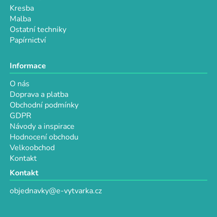
s
Kresba
u
Malba
Ostatní techniky
Papírnictví
Informace
O nás
Doprava a platba
Obchodní podmínky
GDPR
Návody a inspirace
Hodnocení obchodu
Velkoobchod
Kontakt
Kontakt
objednavky@e-vytvarka.cz
+420 725 657 656
+420 776 848 482