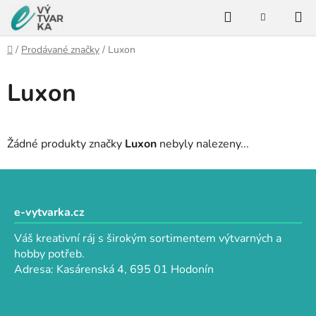
Přejít
Hledat
na
NÁKUPNÍ
KOŠÍK
obsah
Domů
/
Prodávané značky
/
Luxon
Luxon
Žádné produkty značky
Luxon
nebyly nalezeny...
Z
á
p
e-vytvarka.cz
a
Váš kreativní ráj s širokým sortimentem výtvarných a
t
hobby potřeb.
í
Adresa: Kasárenská 4, 695 01 Hodonín