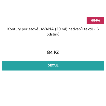
93 Kč
Kontury perleťové JAVANA (20 ml) hedvábí+textil - 6
odstínů
84 Kč
DETAIL