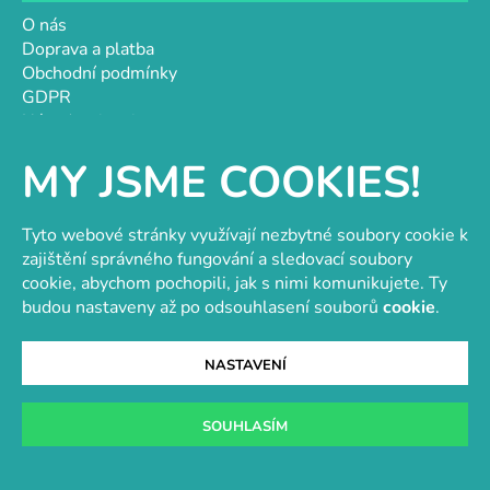
O nás
Doprava a platba
Obchodní podmínky
GDPR
Návody a inspirace
Hodnocení obchodu
MY JSME COOKIES!
Velkoobchod
Kontakt
Kontakt
Tyto webové stránky využívají nezbytné soubory cookie k
zajištění správného fungování a sledovací soubory
objednavky@e-vytvarka.cz
cookie, abychom pochopili, jak s nimi komunikujete. Ty
+420 725 657 656
budou nastaveny až po odsouhlasení souborů
cookie
.
+420 776 848 482
Facebook
NASTAVENÍ
SOUHLASÍM
Velkoobchod s korálky a komponenty
Tvořit je radost