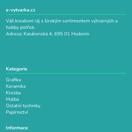
c
á
í
í
p
e-vytvarka.cz
p
a
r
Váš kreativní ráj s širokým sortimentem výtvarných a
t
v
hobby potřeb.
k
í
Adresa: Kasárenská 4, 695 01 Hodonín
y
v
ý
p
i
Kategorie
s
u
Grafika
Keramika
Kresba
Malba
Ostatní techniky
Papírnictví
Informace