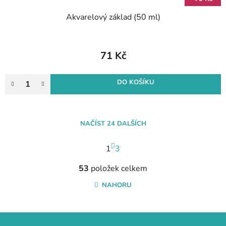
Akvarelový základ (50 ml)
71 Kč
DO KOŠÍKU
NAČÍST 24 DALŠÍCH
S
1
t
3
r
O
á
53
položek celkem
v
n
l
NAHORU
k
á
o
d
v
a
Z
á
n