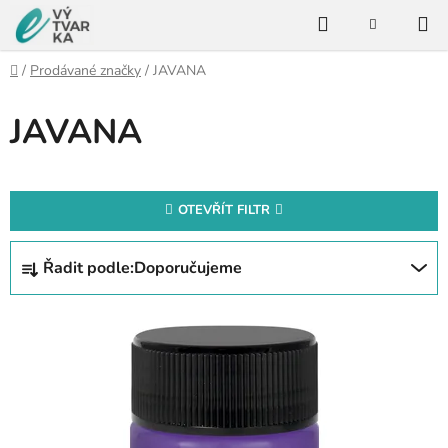
Přejít
Hledat
na
NÁKUPNÍ
KOŠÍK
obsah
Domů
/
Prodávané značky
/
JAVANA
JAVANA
OTEVŘÍT FILTR
Ř
Řadit podle:
Doporučujeme
a
z
V
e
ý
n
p
í
i
p
s
r