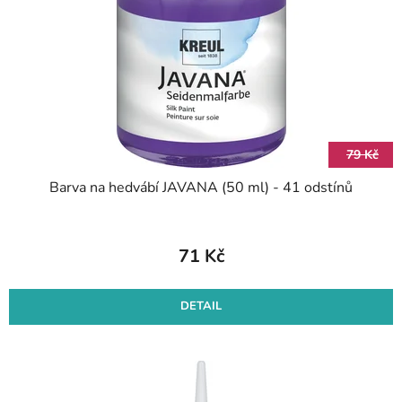
p
o
r
d
o
u
d
k
u
t
k
ů
t
79 Kč
ů
Barva na hedvábí JAVANA (50 ml) - 41 odstínů
71 Kč
DETAIL