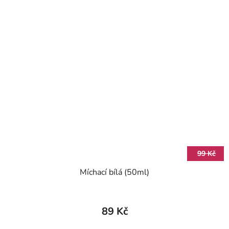
99 Kč
Míchací bílá (50ml)
89 Kč