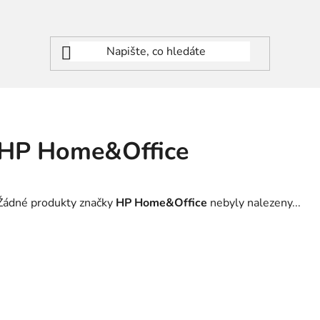
HP Home&Office
Žádné produkty značky
HP Home&Office
nebyly nalezeny...