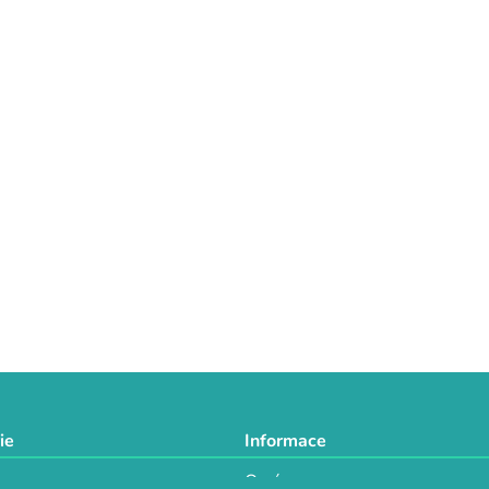
ie
Informace
O nás