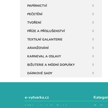
n
PAPÍRNICTVÍ
e
PEČETĚNÍ
l
TVOŘENÍ
PŘÍZE A PŘÍSLUŠENSTVÍ
TEXTILNÍ GALANTERIE
ARANŽOVÁNÍ
KARNEVAL A OSLAVY
BIŽUTERIE A MÓDNÍ DOPLŇKY
DÁRKOVÉ SADY
Z
á
e-vytvarka.cz
Kategor
p
Váš kreativní ráj s širokým
Grafika