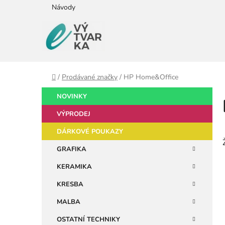
Přejít
Návody
na
obsah
Domů
/
Prodávané značky
/
HP Home&Office
P
K
Přeskočit
NOVINKY
a
kategorie
o
t
VÝPRODEJ
s
e
t
DÁRKOVÉ POUKAZY
g
r
o
GRAFIKA
a
r
KERAMIKA
i
n
e
n
KRESBA
í
MALBA
p
OSTATNÍ TECHNIKY
a