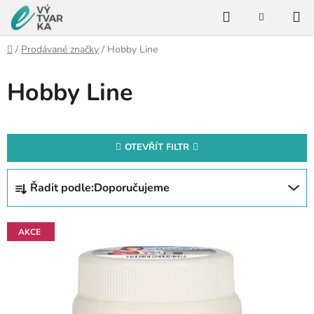
Přejít
Hledat
na
NÁKUPNÍ
KOŠÍK
obsah
Domů
/
Prodávané značky
/
Hobby Line
Hobby Line
OTEVŘÍT FILTR
Ř
Řadit podle:
Doporučujeme
a
z
V
e
AKCE
ý
n
p
í
i
p
s
r