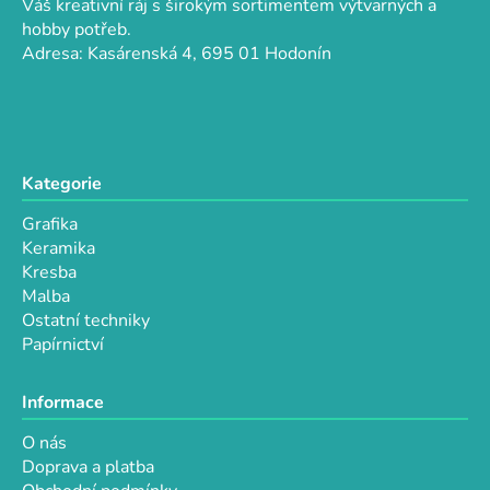
r
Váš kreativní ráj s širokým sortimentem výtvarných a
t
v
hobby potřeb.
k
í
Adresa: Kasárenská 4, 695 01 Hodonín
y
v
ý
p
i
Kategorie
s
u
Grafika
Keramika
Kresba
Malba
Ostatní techniky
Papírnictví
Informace
O nás
Doprava a platba