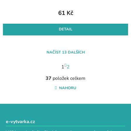
61 Kč
DETAIL
NAČÍST 13 DALŠÍCH
S
1
t
2
r
O
á
37
položek celkem
v
n
l
NAHORU
k
á
o
d
v
a
Z
á
c
n
á
í
í
p
e-vytvarka.cz
p
a