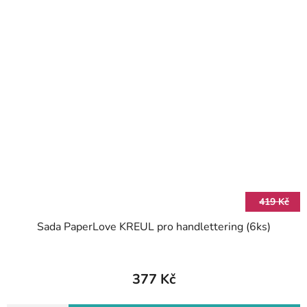
419 Kč
Sada PaperLove KREUL pro handlettering (6ks)
377 Kč