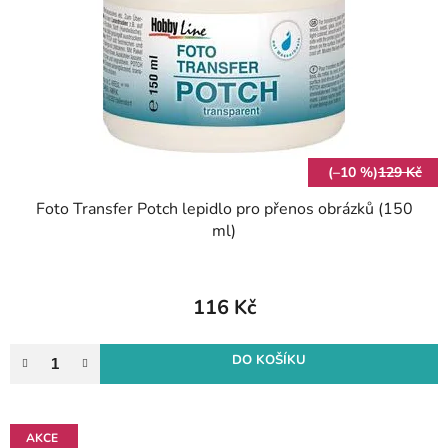
p
o
r
d
o
u
d
k
u
t
k
ů
t
(–10 %)
129 Kč
ů
Foto Transfer Potch lepidlo pro přenos obrázků (150
ml)
116 Kč
DO KOŠÍKU
AKCE