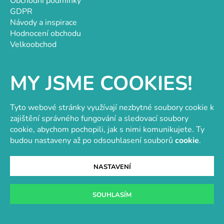
Obchodní podmínky
GDPR
Návody a inspirace
Hodnocení obchodu
Velkoobchod
Kontakt
Kontakt
MY JSME COOKIES!
objednavky@e-vytvarka.cz
+420 725 657 656
Tyto webové stránky využívají nezbytné soubory cookie k
+420 776 848 482
zajištění správného fungování a sledovací soubory
Facebook
cookie, abychom pochopili, jak s nimi komunikujete. Ty
budou nastaveny až po odsouhlasení souborů
cookie
.
NASTAVENÍ
Velkoobchod s korálky a komponenty
Tvořit je radost
SOUHLASÍM