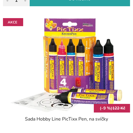
AKCE
(–9 %)
122 Kč
Sada Hobby Line PicTixx Pen, na svíčky