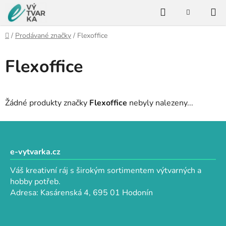
Přejít
Hledat
na
NÁKUPNÍ
KOŠÍK
obsah
Domů
/
Prodávané značky
/
Flexoffice
Flexoffice
Žádné produkty značky
Flexoffice
nebyly nalezeny...
Z
á
p
e-vytvarka.cz
a
Váš kreativní ráj s širokým sortimentem výtvarných a
t
hobby potřeb.
í
Adresa: Kasárenská 4, 695 01 Hodonín