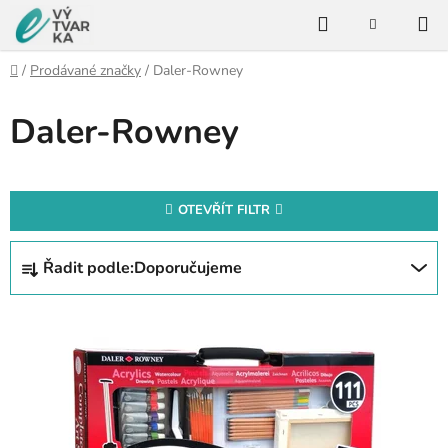
Přejít
Hledat
na
NÁKUPNÍ
KOŠÍK
obsah
Domů
/
Prodávané značky
/
Daler-Rowney
Daler-Rowney
OTEVŘÍT FILTR
Ř
Řadit podle:
Doporučujeme
a
z
V
e
ý
n
p
í
i
p
s
r