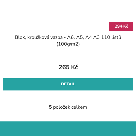
294 Kč
Blok, kroužková vazba - A6, A5, A4 A3 110 listů
(100g/m2)
265 Kč
DETAIL
5
položek celkem
O
v
l
Z
á
á