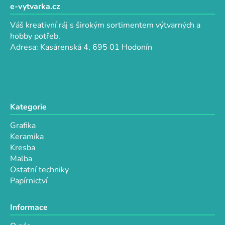
d
p
e-vytvarka.cz
a
a
c
Váš kreativní ráj s širokým sortimentem výtvarných a
t
í
hobby potřeb.
p
í
Adresa: Kasárenská 4, 695 01 Hodonín
r
v
k
y
v
Kategorie
ý
p
Grafika
i
Keramika
s
Kresba
u
Malba
Ostatní techniky
Papírnictví
Informace