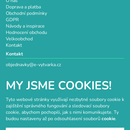
O nás
Doprava a platba
Obchodní podmínky
GDPR
Návody a inspirace
Hodnocení obchodu
Velkoobchod
Kontakt
Kontakt
objednavky@e-vytvarka.cz
+420 725 657 656
+420 776 848 482
MY JSME COOKIES!
Facebook
Tyto webové stránky využívají nezbytné soubory cookie k
zajištění správného fungování a sledovací soubory
cookie, abychom pochopili, jak s nimi komunikujete. Ty
Velkoobchod s korálky a komponenty
Tvořit je radost
budou nastaveny až po odsouhlasení souborů
cookie
.