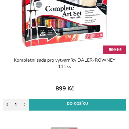
p
o
r
d
o
u
d
k
u
t
k
ů
t
999 Kč
ů
Kompletní sada pro výtvarníky DALER-ROWNEY
111ks
899 Kč
DO KOŠÍKU