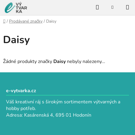
Přejít
Hledat
na
NÁKUPNÍ
KOŠÍK
obsah
Domů
/
Prodávané značky
/
Daisy
Daisy
Žádné produkty značky
Daisy
nebyly nalezeny...
Z
á
p
e-vytvarka.cz
a
Váš kreativní ráj s širokým sortimentem výtvarných a
t
hobby potřeb.
í
Adresa: Kasárenská 4, 695 01 Hodonín