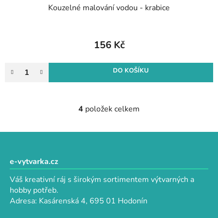
Kouzelné malování vodou - krabice
156 Kč
DO KOŠÍKU
4
položek celkem
O
v
l
Z
á
á
d
p
e-vytvarka.cz
a
a
c
Váš kreativní ráj s širokým sortimentem výtvarných a
t
í
hobby potřeb.
p
í
Adresa: Kasárenská 4, 695 01 Hodonín
r