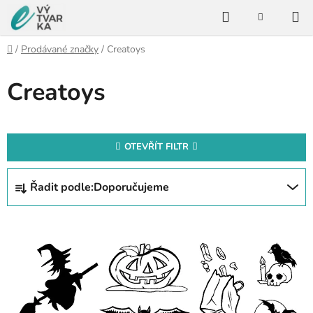
Přejít
Hledat
na
NÁKUPNÍ
KOŠÍK
obsah
Domů
/
Prodávané značky
/
Creatoys
Creatoys
OTEVŘÍT FILTR
Ř
Řadit podle:
Doporučujeme
a
z
V
e
ý
n
p
í
i
p
s
r