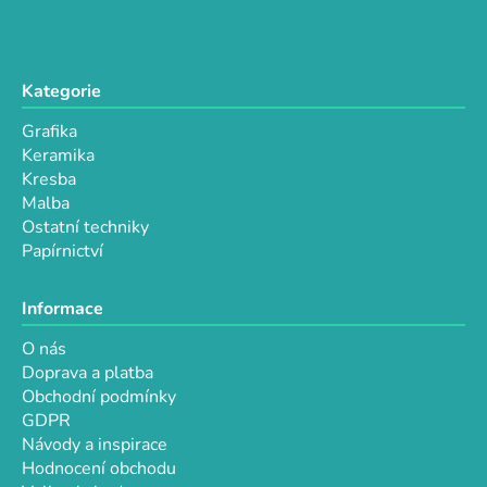
v
k
y
v
Kategorie
ý
p
Grafika
i
Keramika
s
Kresba
u
Malba
Ostatní techniky
Papírnictví
Informace
O nás
Doprava a platba
Obchodní podmínky
GDPR
Návody a inspirace
Hodnocení obchodu