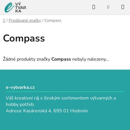
Přejít
Hledat
na
NÁKUPNÍ
KOŠÍK
obsah
Domů
/
Prodávané značky
/
Compass
Compass
Žádné produkty značky
Compass
nebyly nalezeny...
Z
á
p
e-vytvarka.cz
a
Váš kreativní ráj s širokým sortimentem výtvarných a
t
hobby potřeb.
í
Adresa: Kasárenská 4, 695 01 Hodonín