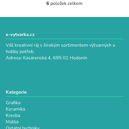
6
položek celkem
O
v
l
Z
á
á
d
p
e-vytvarka.cz
a
a
c
Váš kreativní ráj s širokým sortimentem výtvarných a
t
í
hobby potřeb.
p
í
Adresa: Kasárenská 4, 695 01 Hodonín
r
v
k
y
v
Kategorie
ý
p
Grafika
i
Keramika
s
Kresba
u
Malba
Ostatní techniky