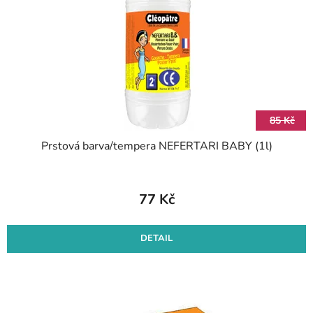
p
o
r
d
o
u
d
k
u
t
k
ů
t
85 Kč
ů
Prstová barva/tempera NEFERTARI BABY (1l)
77 Kč
DETAIL