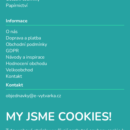
Papírnictví
Informace
O nás
Doprava a platba
Obchodní podmínky
GDPR
Návody a inspirace
Hodnocení obchodu
Velkoobchod
Kontakt
Kontakt
objednavky@e-vytvarka.cz
+420 725 657 656
+420 776 848 482
MY JSME COOKIES!
Facebook