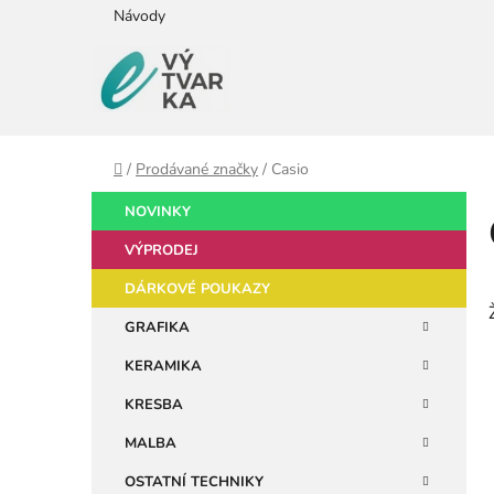
Přejít
Návody
na
obsah
Domů
/
Prodávané značky
/
Casio
P
K
Přeskočit
NOVINKY
a
kategorie
o
t
VÝPRODEJ
s
e
t
DÁRKOVÉ POUKAZY
g
r
o
GRAFIKA
a
r
KERAMIKA
i
n
e
n
KRESBA
í
MALBA
p
OSTATNÍ TECHNIKY
a