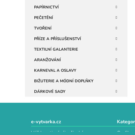
n
PAPÍRNICTVÍ
e
PEČETĚNÍ
l
TVOŘENÍ
PŘÍZE A PŘÍSLUŠENSTVÍ
TEXTILNÍ GALANTERIE
ARANŽOVÁNÍ
KARNEVAL A OSLAVY
BIŽUTERIE A MÓDNÍ DOPLŇKY
DÁRKOVÉ SADY
Z
á
e-vytvarka.cz
Kategor
p
Váš kreativní ráj s širokým
Grafika