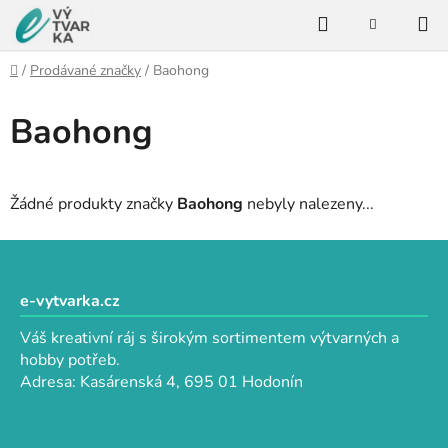
Přejít
Hledat
na
NÁKUPNÍ
KOŠÍK
obsah
Domů
/
Prodávané značky
/
Baohong
Baohong
Žádné produkty značky
Baohong
nebyly nalezeny...
Z
á
p
e-vytvarka.cz
a
Váš kreativní ráj s širokým sortimentem výtvarných a
t
hobby potřeb.
í
Adresa: Kasárenská 4, 695 01 Hodonín