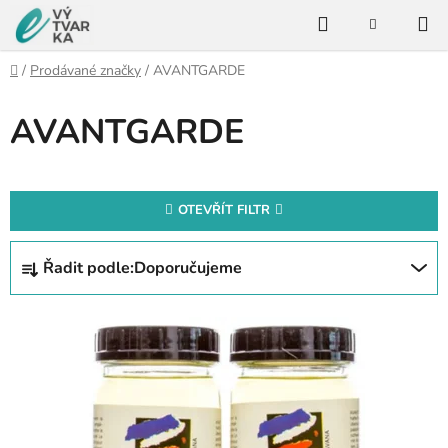
Přejít
Hledat
na
NÁKUPNÍ
KOŠÍK
obsah
Domů
/
Prodávané značky
/
AVANTGARDE
AVANTGARDE
OTEVŘÍT FILTR
Ř
Řadit podle:
Doporučujeme
a
z
V
e
ý
n
p
í
i
p
s
r