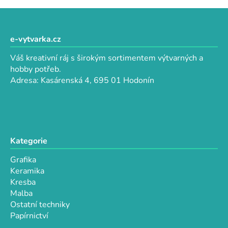
v
l
Z
á
á
d
p
e-vytvarka.cz
a
a
c
Váš kreativní ráj s širokým sortimentem výtvarných a
t
í
hobby potřeb.
p
í
Adresa: Kasárenská 4, 695 01 Hodonín
r
v
k
y
v
Kategorie
ý
p
Grafika
i
Keramika
s
Kresba
u
Malba
Ostatní techniky
Papírnictví