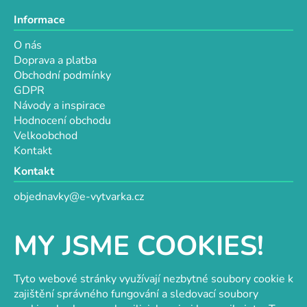
Informace
O nás
Doprava a platba
Obchodní podmínky
GDPR
Návody a inspirace
Hodnocení obchodu
Velkoobchod
Kontakt
Kontakt
objednavky@e-vytvarka.cz
+420 725 657 656
+420 776 848 482
MY JSME COOKIES!
Facebook
Tyto webové stránky využívají nezbytné soubory cookie k
zajištění správného fungování a sledovací soubory