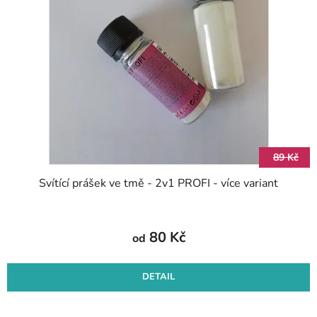
i
p
s
r
p
o
r
d
o
u
d
k
u
t
k
ů
t
89 Kč
ů
Svítící prášek ve tmě - 2v1 PROFI - více variant
80 Kč
od
DETAIL