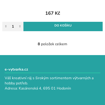
167 Kč
DO KOŠÍKU
8
položek celkem
O
v
l
Z
á
á
d
p
e-vytvarka.cz
a
a
c
Váš kreativní ráj s širokým sortimentem výtvarných a
t
í
hobby potřeb.
p
í
Adresa: Kasárenská 4, 695 01 Hodonín
r
v
k