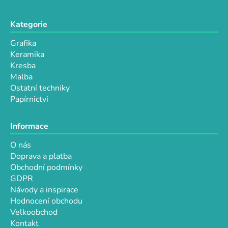
y
v
Kategorie
ý
p
Grafika
i
Keramika
s
Kresba
u
Malba
Ostatní techniky
Papírnictví
Informace
O nás
Doprava a platba
Obchodní podmínky
GDPR
Návody a inspirace
Hodnocení obchodu
Velkoobchod
Kontakt