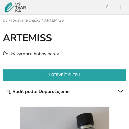
Přejít
Hledat
na
NÁKUPNÍ
KOŠÍK
obsah
Domů
/
Prodávané značky
/
ARTEMISS
ARTEMISS
Český výrobce hobby barev.
OTEVŘÍT FILTR
Ř
Řadit podle:
Doporučujeme
a
z
V
e
ý
n
p
í