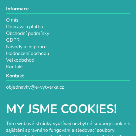
Informace
O nás
Doprava a platba
Obchodní podmínky
GDPR
Návody a inspirace
Hodnocení obchodu
Velkoobchod
Kontakt
Kontakt
objednavky@e-vytvarka.cz
+420 725 657 656
+420 776 848 482
MY JSME COOKIES!
Facebook
Tyto webové stránky využívají nezbytné soubory cookie k
zajištění správného fungování a sledovací soubory