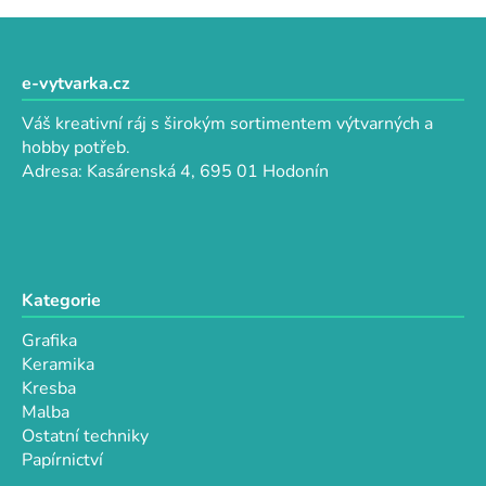
v
l
Z
á
á
d
p
e-vytvarka.cz
a
a
c
Váš kreativní ráj s širokým sortimentem výtvarných a
t
í
hobby potřeb.
p
í
Adresa: Kasárenská 4, 695 01 Hodonín
r
v
k
y
v
Kategorie
ý
p
Grafika
i
Keramika
s
Kresba
u
Malba
Ostatní techniky
Papírnictví