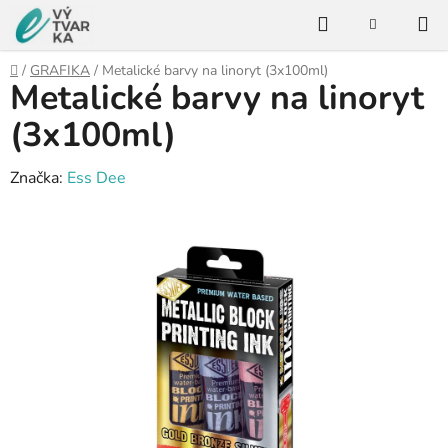
Přejít
Hledat
na
NÁKUPNÍ
KOŠÍK
obsah
Domů
/
GRAFIKA
/
Metalické barvy na linoryt (3x100ml)
Metalické barvy na linoryt
(3x100ml)
Značka:
Ess Dee