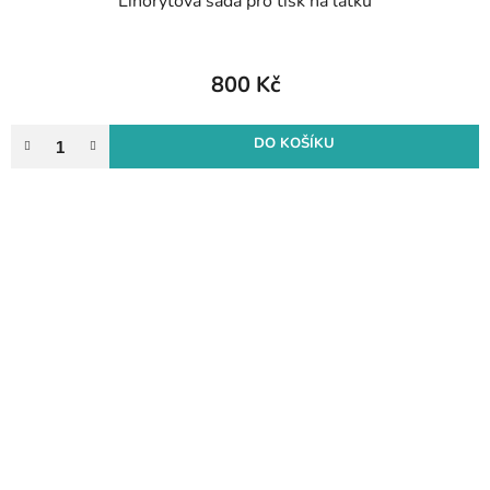
Linorytová sada pro tisk na látku
800 Kč
DO KOŠÍKU