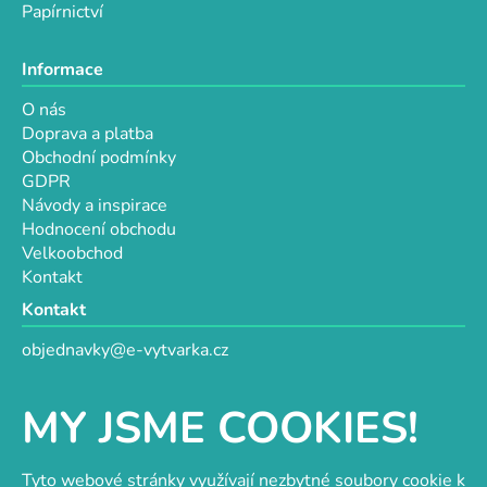
Papírnictví
Informace
O nás
Doprava a platba
Obchodní podmínky
GDPR
Návody a inspirace
Hodnocení obchodu
Velkoobchod
Kontakt
Kontakt
objednavky@e-vytvarka.cz
+420 725 657 656
+420 776 848 482
MY JSME COOKIES!
Facebook
Tyto webové stránky využívají nezbytné soubory cookie k