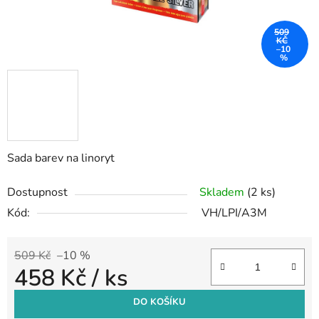
509
KČ
–10
%
Sada barev na linoryt
Dostupnost
Skladem
(2 ks)
Kód:
VH/LPI/A3M
509 Kč
–10 %
458 Kč
/ ks
Měrná cena:
DO KOŠÍKU