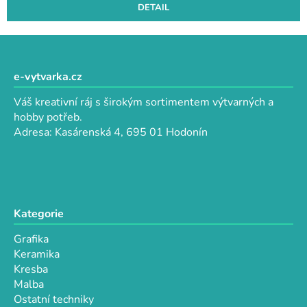
DETAIL
Z
á
p
e-vytvarka.cz
a
Váš kreativní ráj s širokým sortimentem výtvarných a
t
hobby potřeb.
í
Adresa: Kasárenská 4, 695 01 Hodonín
Kategorie
Grafika
Keramika
Kresba
Malba
Ostatní techniky